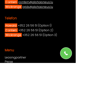
Contern
contern@alphapneus.lu
Wickrange
gridx@alphapneus.lu
Telefon
Howald
+352 26 56 51
(Option 1)
Contern
+352 26 56 51
(Option 2)
Wickrange
+352 26 56 51
(Option 3)​
Menu
Leasingpartner
Preise
Leistungen
Reifenzentren
F.A.Q
Kontakt
Richtlinien
Impressum
Cookie-Richtlinie