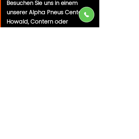
Besuchen Sie uns in einem 
unserer Alpha Pneus Center
in 
Howald, Contern oder 
Wickrange: Wir beraten Sie und 
montieren Ihre Reifen 
fachgerecht!
Kontaktieren Sie uns
Reifenwechsel in Luxemburg
Ganzjahresreifen
Ganzjahresreifen
Reifenwechsel